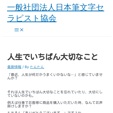
内
一般社団法人日本筆文字セ
容
を
ラピスト協会
ス
キ
ッ
Main
プ
Menu
人生でいちばん大切なこと
最新情報
/ By
たんたん
「最近、人生が何だかうまくいかないな…」と感じていませ
んか？
それは人生でいちばん大切なことを忘れていたり、大切にし
ていないのかも。
例えば仕事でお客様に商品を購入いただいた時、なんてお声
掛けしますか？