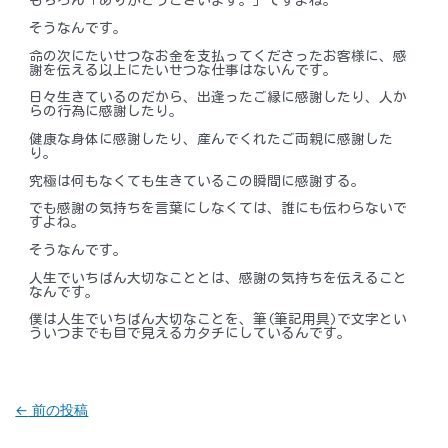
もちろん「ありがとうございます。」ですよね。
そうなんです。
命の次にたいせつなお金を支払ってくださったお客様に、感
謝を伝える以上にたいせつな仕事はないんです。
日々生きているのだから、出逢ったご縁に感謝したり、人か
らの行為に感謝したり。
健康な身体に感謝したり、産んでくれたご両親に感謝した
り。
究極は何もなくても生きているこの瞬間に感謝する。
でも感謝の気持ちを言葉にしなくては、誰にも伝わらないで
すよね。
そうなんです。
人生でいちばん大切なこととは、感謝の気持ちを伝えること
なんです。
僕は人生でいちばん大切なことを、筆(筆記用具)で文字とい
ういつまでも目で見えるカタチにしているんです。
投
←
前の投稿
稿
ナ