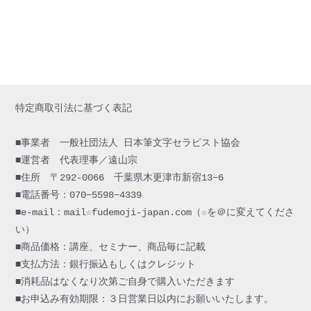
特定商取引法に基づく表記

■事業者　一般社団法人 日本筆文字セラピスト協会

■運営者　代表理事／遠山宗

■住所　〒292-0066　千葉県木更津市新宿13−6
■電話番号：070−5598−4339

■e-mail：mail☆fudemoji-japan.com（☆を＠に変えてくださ
い）

■商品価格：講座、セミナー、商品毎に記載

■支払方法：銀行振込もしくはクレジット

■消耗品はなくなり次第ご自身で購入いただきます

■お申込み有効期限：３日営業日以内にお願いいたします。
